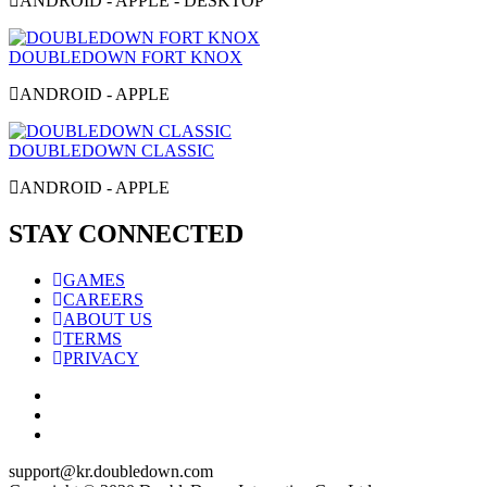
ANDROID - APPLE - DESKTOP
DOUBLEDOWN FORT KNOX
ANDROID - APPLE
DOUBLEDOWN CLASSIC
ANDROID - APPLE
STAY
CONNECTED
GAMES
CAREERS
ABOUT US
TERMS
PRIVACY
support@kr.doubledown.com