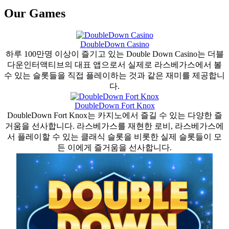
Our
Games
DoubleDown Casino
하루 100만명 이상이 즐기고 있는 Double Down Casino는 더블
다운인터액티브의 대표 앱으로서 실제로 라스베가스에서 볼
수 있는 슬롯들을 직접 플레이하는 것과 같은 재미를 제공합니
다.
DoubleDown Fort Knox
DoubleDown Fort Knox는 카지노에서 즐길 수 있는 다양한 즐
거움을 선사합니다. 라스베가스를 재현한 로비, 라스베가스에
서 플레이할 수 있는 클래식 슬롯을 비롯한 실제 슬롯들이 모
든 이에게 즐거움을 선사합니다.