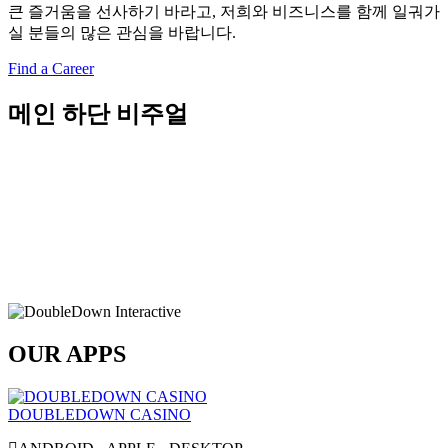
큰 즐거움을 선사하기 바라고, 저희와 비즈니스를 함께 일궈가
실 분들의 많은 관심을 바랍니다.
Find a Career
메인 하단 비주얼
OUR
APPS
DOUBLEDOWN CASINO